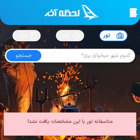
لحظه آخر
در
سفرت رو بساز !
تور
هتل
وبلاگ
جستجو
تور چابهار مرداد
امتیاز
5
از
5
| از
100
کاربر
0 تور از 0 آژانس
لحظه آخر
تور
تور داخلی
تور چابهار
تور چابهار تابستان
تور چابهار مرداد
متاسفانه تور با این مشخصات یافت نشد!