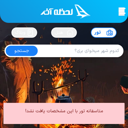
لحظه آخر
در
سفرت رو بساز !
تور
هتل
وبلاگ
جستجو
تور چابهار فروردین
امتیاز
4.6
از
5
| از
100
کاربر
0 تور از 0 آژانس
لحظه آخر
تور
تور داخلی
تور چابهار
تور چابهار بهار
تور چابهار فروردین
متاسفانه تور با این مشخصات یافت نشد!