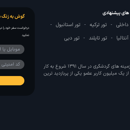
 های پیشنهادی
گوش به زنگ س
 داخلی
تور ترکیه
تور استانبول
-
-
-
درخواست سفر خود را در 
نمایید
آنتالیا
تور تایلند
تور دبی
-
-
وب سایت لحظه آخر با هدف ایجاد بانکی جامع در تمامی زمینه های گردشگری در سال 1391 شروع به کار
 بیش از یک میلیون کاربر عضو یکی از پربازدید ترین