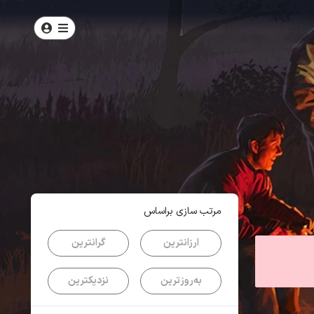
امتیاز
4.3
از
5
| از
102
کاربر
مرتب سازی براساس
ارزانترین
گرانترین
به‌روزترین
نزدیکترین