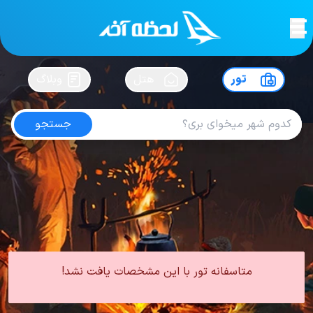
لحظه آخر
در
سفرت رو بساز !
تور
هتل
وبلاگ
جستجو
تور بلغارستان فروردین
امتیاز
5
از
5
| از
100
کاربر
0 تور از 0 آژانس
لحظه آخر
تور
تور بلغارستان
تور بلغارستان بهار
تور بلغارستان فروردین
متاسفانه تور با این مشخصات یافت نشد!