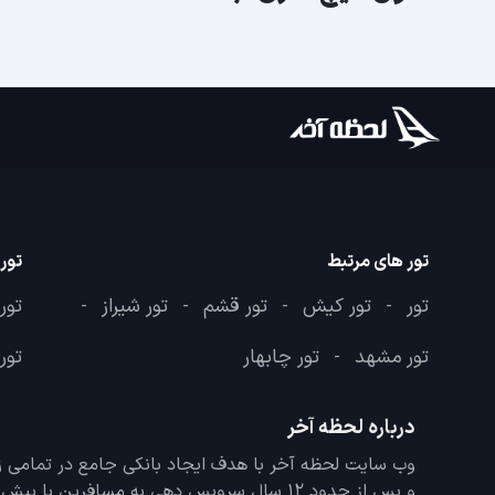
تور های مرتبط
تور
تور
تور کیش
تور قشم
تور شیراز
تور
-
-
-
-
تور مشهد
تور چابهار
تور 
-
درباره لحظه آخر
و پس از حدود 12 سال سرویس دهی به مسافرین با