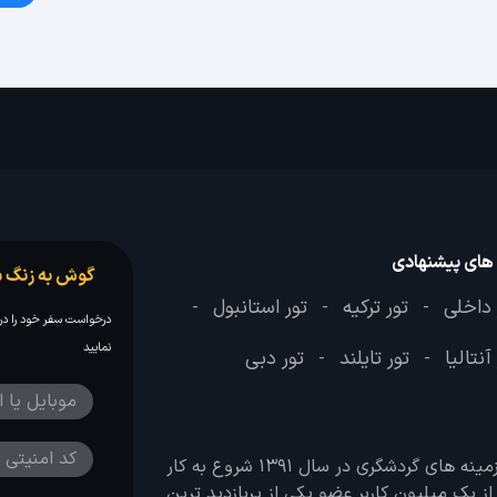
 های پیشنهادی
گوش به زنگ س
 داخلی
تور ترکیه
تور استانبول
-
-
-
درخواست سفر خود را در 
نمایید
آنتالیا
تور تایلند
تور دبی
-
-
وب سایت لحظه آخر با هدف ایجاد بانکی جامع در تمامی زمینه های گردشگری در سال 1391 شروع به کار
 بیش از یک میلیون کاربر عضو یکی از پربازدید ترین