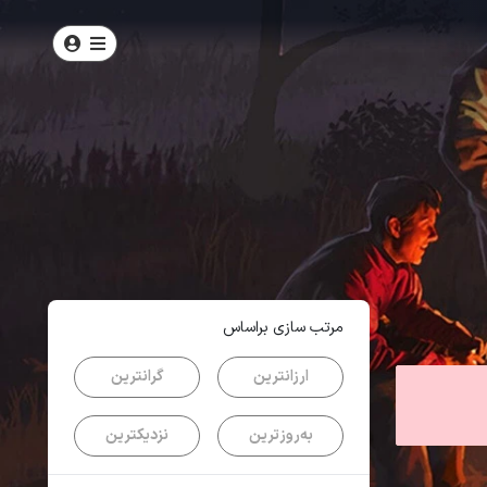
امتیاز
5
از
5
| از
100
کاربر
مرتب سازی براساس
ارزانترین
گرانترین
به‌روزترین
نزدیکترین