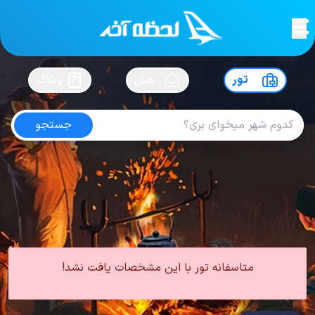
لحظه آخر
در
سفرت رو بساز !
تور
هتل
وبلاگ
جستجو
تور بلغارستان پاییز
امتیاز
5
از
5
| از
100
کاربر
0 تور از 0 آژانس
لحظه آخر
تور
تور بلغارستان
تور بلغارستان پاییز
متاسفانه تور با این مشخصات یافت نشد!