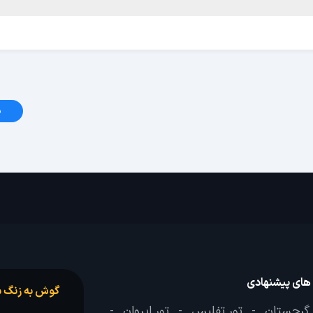
د
 های پیشنهادی
گوش به زنگ س
 گرجستان
تور تفلیس
تور ایروان
-
-
-