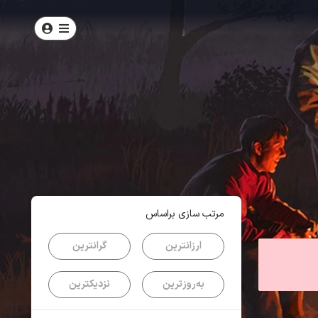
امتیاز
5
از
5
| از
100
کاربر
مرتب سازی براساس
ارزانترین
گرانترین
به‌روزترین
نزدیکترین