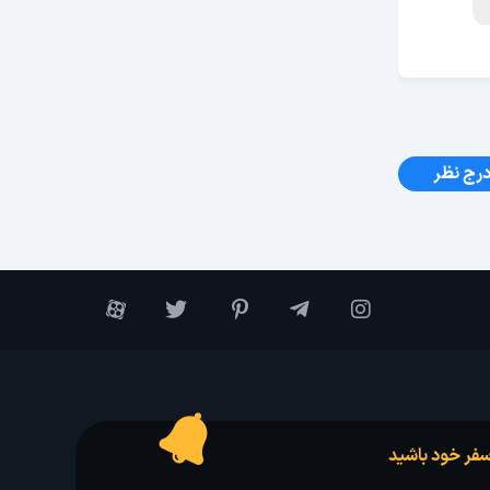
رج نظر
فر خود باشید