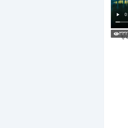
332
 یا