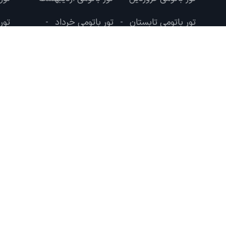
تور باتومی تابستان
تور باتومی خرداد
تور
-
-
تور باتومی شهریور
تور باتومی مرداد
-
درباره لحظه آخر
و پس از حدود 12 سال سرویس دهی به مسافرین با
استارتاپ های گردشگری می باشد.
تماس با ما
درباره ما
تبلیغات در لحظه