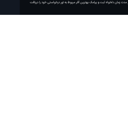
مدت زمان دلخواه ثبت و پیامک بهترین آفر مربوط به تور درخواستی خود را دریافت
مایلم ایمیل و یا پیامک خبرنامه دریافت
کنم.