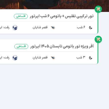
تور های پیشنهادی
تور ترکیبی تفلیس + باتومی 6 شب ایرتور
اقساطی
6 شب
قصر شایان
رفت: ایرا
آفر ویژه تور باتومی تابستان 1405 ایرتور
اقساطی
3 شب
قصر شایان
رفت: ایرا