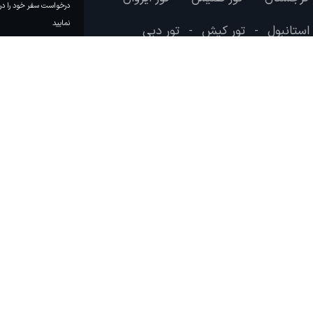
درخواست سفر خود را در 
نمایید
 استانبول
تور کیش
تور دبی
-
-
وب سایت لحظه آخر با هدف ایجاد بانکی جامع در تمامی زمینه های گردشگری در سال 1391 شروع به کار
 بیش از یک میلیون کاربر عضو یکی از پربازدید ترین