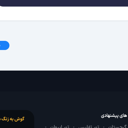
د
 های پیشنهادی
گوش به زنگ س
 گرجستان
تور تفلیس
تور ایروان
-
-
-