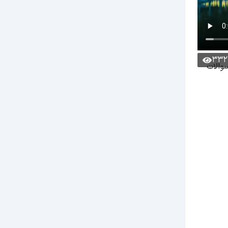
332
سوالات