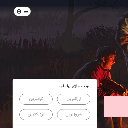
امتیاز
4.2
از
5
| از
101
کاربر
مرتب سازی براساس
ارزانترین
گرانترین
به‌روزترین
نزدیکترین