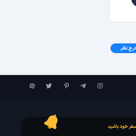
رج نظر
فر خود باشید