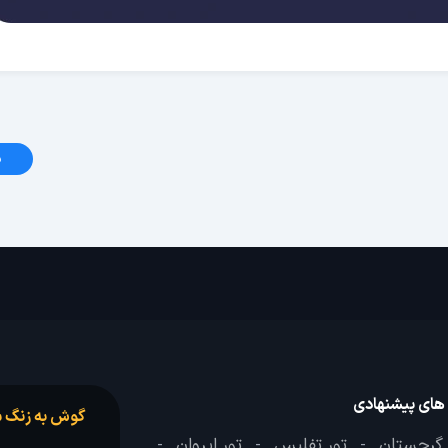
د
 های پیشنهادی
گوش به زنگ س
 گرجستان
تور تفلیس
تور ایروان
-
-
-