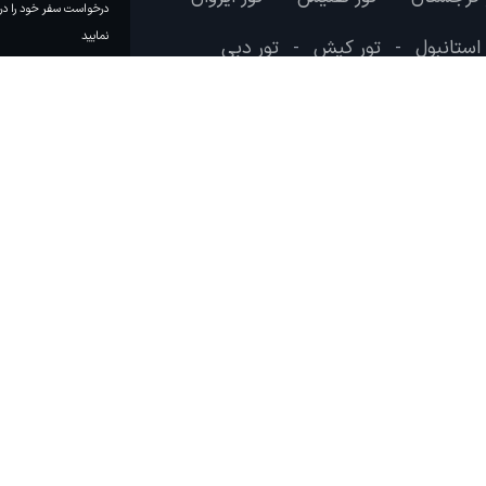
درخواست سفر خود را در 
نمایید
 استانبول
تور کیش
تور دبی
-
-
وب سایت لحظه آخر با هدف ایجاد بانکی جامع در تمامی زمینه های گردشگری در سال 1391 شروع به کار
 بیش از یک میلیون کاربر عضو یکی از پربازدید ترین