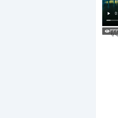
33
 یا