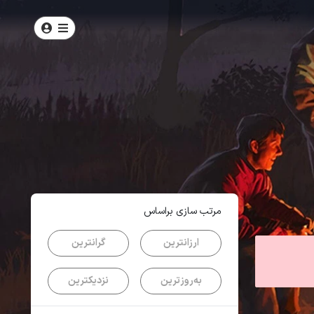
امتیاز
5
از
5
| از
100
کاربر
مرتب سازی براساس
ارزانترین
گرانترین
به‌روزترین
نزدیکترین