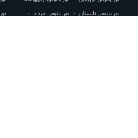
تور باتومی تابستان
تور باتومی خرداد
تور
-
-
تور باتومی شهریور
تور باتومی مرداد
-
درباره لحظه آخر
و پس از حدود 12 سال سرویس دهی به مسافرین با
استارتاپ های گردشگری می باشد.
تماس با ما
درباره ما
تبلیغات در لحظه