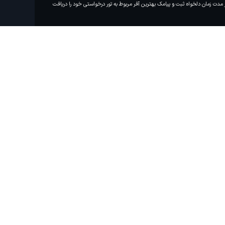
مدت زمان دلخواه ثبت و پیامک بهترین آفر مربوط به تور درخواستی خود را دریافت
مایلم ایمیل و یا پیامک خبرنامه دریافت
کنم.