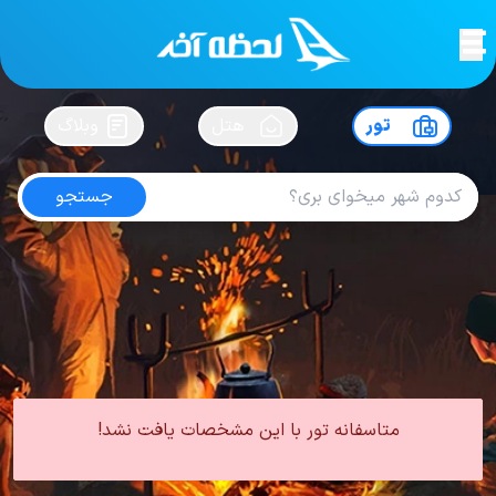
لحظه آخر
در
سفرت رو بساز !
تور
هتل
وبلاگ
جستجو
تور باتومی مهر
امتیاز
5
از
5
| از
100
کاربر
0 تور از 0 آژانس
لحظه آخر
تور
تور گرجستان
تور باتومی
تور باتومی پاییز
تور باتومی مهر
متاسفانه تور با این مشخصات یافت نشد!