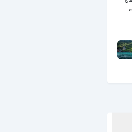
های
ت