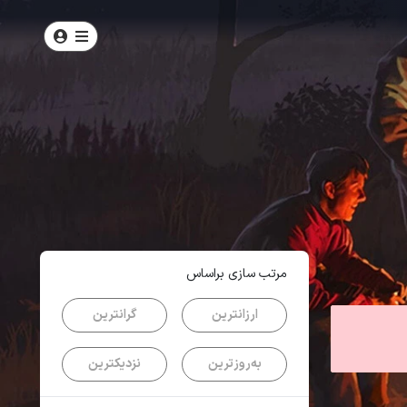
امتیاز
5
از
5
| از
100
کاربر
مرتب سازی براساس
ارزانترین
گرانترین
به‌روزترین
نزدیکترین