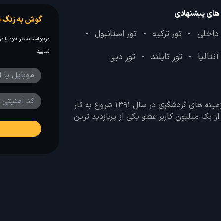
 های پیشنهادی
گوش به زنگ س
 داخلی
تور ترکیه
تور استانبول
-
-
-
درخواست سفر خود را در 
نمایید
آنتالیا
تور تایلند
تور دبی
-
-
وب سایت لحظه آخر با هدف ایجاد بانکی جامع در تمامی زمینه های گردشگری در سال 1391 شروع به کار
 بیش از یک میلیون کاربر عضو یکی از پربازدید ترین