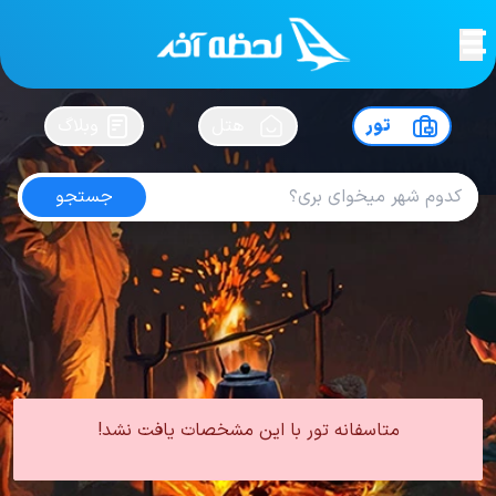
لحظه آخر
در
سفرت رو بساز !
تور
هتل
وبلاگ
جستجو
تور باکو فروردین
امتیاز
5
از
5
| از
100
کاربر
0 تور از 0 آژانس
لحظه آخر
تور
تور آذربایجان
تور باکو
تور باکو بهار
تور باکو فروردین
متاسفانه تور با این مشخصات یافت نشد!