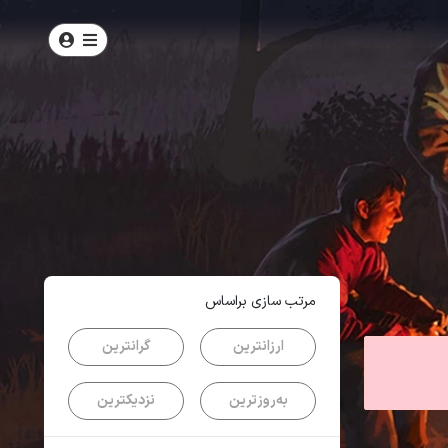
امتیاز
4
از
5
| از
105
کاربر
مرتب سازی براساس
ارزانترین
گرانترین
به‌روزترین
نزدیکترین