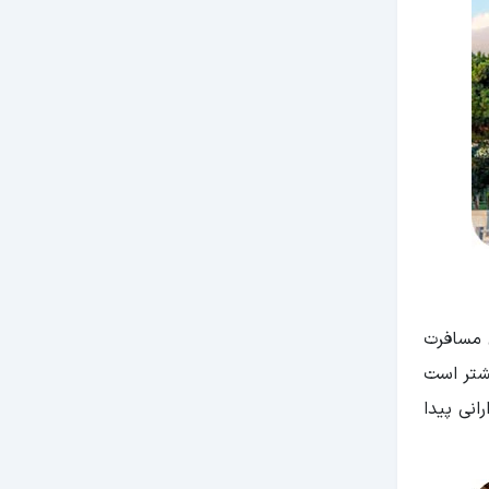
ن مسافرت
یشتر است
انی پیدا