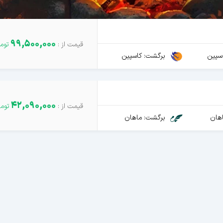
99,500,000
سپین
برگشت: کاسپین
42,090,000
هان
برگشت: ماهان