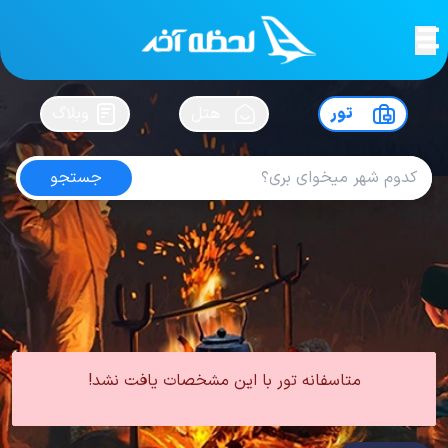
لحظه آخر
در
سفرت رو بساز !
تور
هتل
وبلاگ
جستجو
تور توکیو
امتیاز
5
از
5
| از
100
کاربر
0 تور از 0 آژانس
لحظه آخر
تور
تور آسیا
تور ژاپن
تور توکیو
متاسفانه تور با این مشخصات یافت نشد!