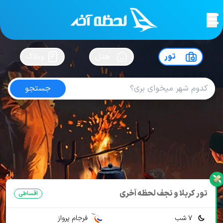
لحظه آخر
در
سفرت رو بساز !
تور
هتل
وبلاگ
جستجو
تور کربلا تاسوعا و عاشورا
امتیاز
4.8
از
5
| از
100
کاربر
4 تور از 1 آژانس
لحظه آخر
تور
تور آسیا
تور عراق
تور کربلا
تور کربلا تاسوعا و عاشورا
تور کربلا و نجف لحظه آخری
اقساطی
7 شب
فرجام پرواز