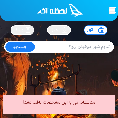
لحظه آخر
در
سفرت رو بساز !
تور
هتل
وبلاگ
جستجو
تور کربلا زمینی
امتیاز
4.4
از
5
| از
100
کاربر
0 تور از 0 آژانس
لحظه آخر
تور
تور آسیا
تور عراق
تور کربلا
تور کربلا زمینی
متاسفانه تور با این مشخصات یافت نشد!