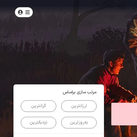
امتیاز
0
از
5
| از
101
کاربر
مرتب سازی براساس
ارزانترین
گرانترین
به‌روزترین
نزدیکترین