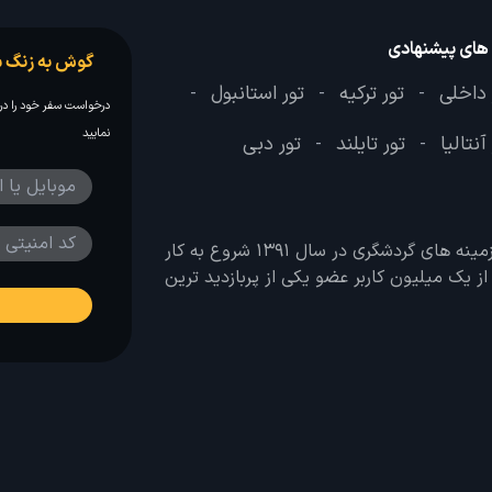
 های پیشنهادی
گوش به زنگ س
 داخلی
تور ترکیه
تور استانبول
-
-
-
درخواست سفر خود را در 
نمایید
آنتالیا
تور تایلند
تور دبی
-
-
وب سایت لحظه آخر با هدف ایجاد بانکی جامع در تمامی زمینه های گردشگری در سال 1391 شروع به کار
 بیش از یک میلیون کاربر عضو یکی از پربازدید ترین