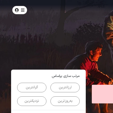
امتیاز
5
از
5
| از
100
کاربر
مرتب سازی براساس
ارزانترین
گرانترین
به‌روزترین
نزدیکترین