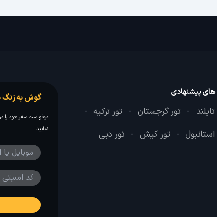
 های پیشنهادی
گوش به زنگ س
تایلند
تور گرجستان
تور ترکیه
-
-
-
درخواست سفر خود را در 
نمایید
 استانبول
تور کیش
تور دبی
-
-