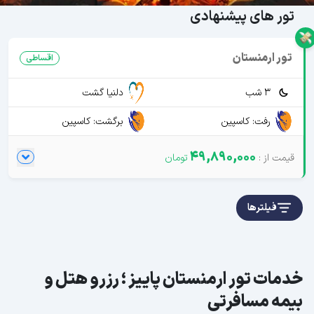
تور های پیشنهادی
تور ارمنستان
اقساطی
3 شب
دلنیا گشت
رفت: کاسپین
برگشت: کاسپین
49,890,000
فیلترها
خدمات تور ارمنستان پاییز ؛ رزرو هتل و
بیمه مسافرتی