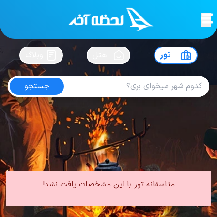
لحظه آخر
در
سفرت رو بساز !
تور
هتل
وبلاگ
جستجو
تور ارمنستان پاییز
امتیاز
4.4
از
5
| از
102
کاربر
0 تور از 0 آژانس
لحظه آخر
تور
تور ارمنستان
تور ارمنستان پاییز
متاسفانه تور با این مشخصات یافت نشد!