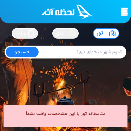
لحظه آخر
در
سفرت رو بساز !
تور
هتل
وبلاگ
جستجو
تور ارمنستان هتل متروپل
امتیاز
4.6
از
5
| از
100
کاربر
0 تور از 0 آژانس
لحظه آخر
تور
تور ارمنستان
تور ارمنستان هتل 4 ستاره
تور ارمنستان هتل متروپل
متاسفانه تور با این مشخصات یافت نشد!