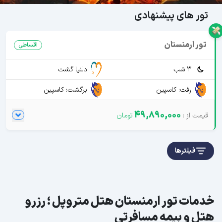
تور های پیشنهادی
تور ارمنستان
اقساطی
3 شب
دلنیا گشت
رفت: کاسپین
برگشت: کاسپین
49,890,000
فیلترها
خدمات تور ارمنستان هتل متروپل ؛ رزرو
هتل و بیمه مسافرتی