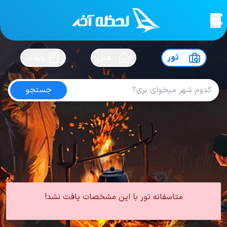
لحظه آخر
در
سفرت رو بساز !
تور
هتل
وبلاگ
جستجو
تور آنتالیا اسفند
امتیاز
5
از
5
| از
100
کاربر
0 تور از 0 آژانس
لحظه آخر
تور
تور ترکیه
تور آنتالیا
تور آنتالیا زمستان
تور آنتالیا اسفند
متاسفانه تور با این مشخصات یافت نشد!