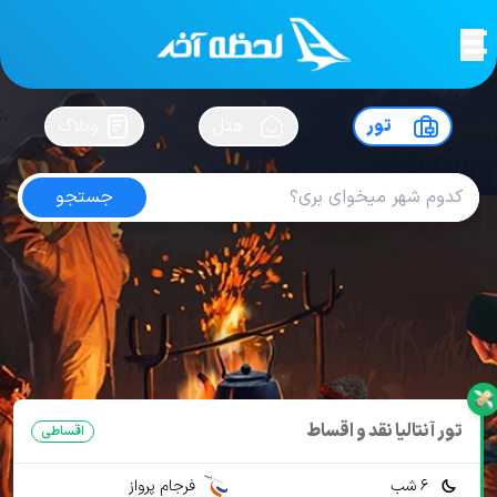
لحظه آخر
در
سفرت رو بساز !
تور
هتل
وبلاگ
جستجو
تور آنتالیا هتل گرانادا لاکچری
امتیاز
4.5
از
5
| از
102
کاربر
23 تور از 3 آژانس
لحظه آخر
تور
تور ترکیه
تور آنتالیا
تور آنتالیا هتل 5 ستاره Uall
تور آنتالیا هتل گرانادا لاکچری
تور آنتالیا نقد و اقساط
اقساطی
6 شب
فرجام پرواز