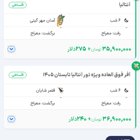
آنتالیا
اقساطی
6 شب
آسان مهر گیتی
رفت: معراج
برگشت: معراج
35,900,000
+
275
دلار
آفر فوق العاده ویژه تور آنتالیا تابستان 1405
اقساطی
6 شب
قصر شایان
رفت: معراج
برگشت: معراج
36,900,000
+
240
دلار