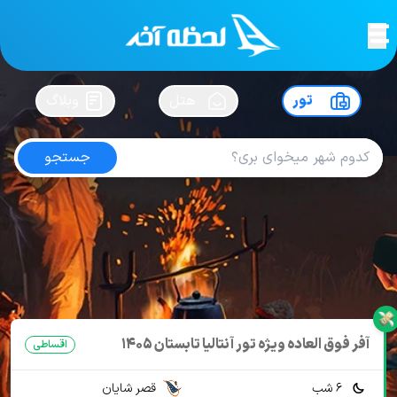
لحظه آخر
در
سفرت رو بساز !
تور
هتل
وبلاگ
جستجو
تور آنتالیا هتل آدالیا الیت لارا
امتیاز
5
از
5
| از
100
کاربر
13 تور از 1 آژانس
لحظه آخر
تور
تور ترکیه
تور آنتالیا
تور آنتالیا هتل 5 ستاره Uall
تور آنتالیا هتل آدالیا الیت لارا
آفر فوق العاده ویژه تور آنتالیا تابستان 1405
اقساطی
6 شب
قصر شایان