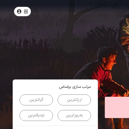
امتیاز
4.7
از
5
| از
102
کاربر
مرتب سازی براساس
ارزانترین
گرانترین
به‌روزترین
نزدیکترین