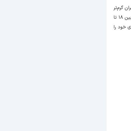
ن گرم‌تر
شود؛ اما از آنجایی که این ماه هنوز ابتدای فصل است، خبری از گرمای چله تابستان نیست. در این ماه دمای هوای آنتالیا بین 18 تا
ی خود را