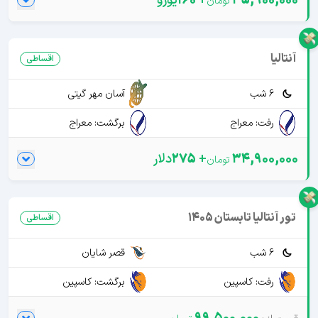
35,900,000
+
160
یورو
آنتالیا
اقساطی
6 شب
آسان مهر گیتی
رفت: معراج
برگشت: معراج
34,900,000
+
275
دلار
تور آنتالیا تابستان 1405
اقساطی
6 شب
قصر شایان
رفت: کاسپین
برگشت: کاسپین