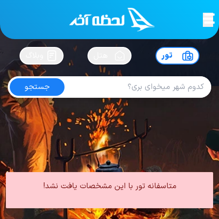
لحظه آخر
در
سفرت رو بساز !
تور
هتل
وبلاگ
جستجو
تور آنتالیا از اصفهان
امتیاز
4.5
از
5
| از
102
کاربر
0 تور از 0 آژانس
لحظه آخر
تور
تور ترکیه
تور آنتالیا
تور آنتالیا از اصفهان
متاسفانه تور با این مشخصات یافت نشد!