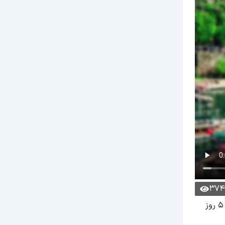
374
این ویدیو و اینفوگرافی به معرفی کلی تور آنتالیا می‌پردازد. برای کسب اطلاعات دقیق‌تر و تخصصی‌تر درباره‌ی تور آنتالیا 4 شب و 5 روز