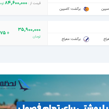
84,600,000
سپین
برگشت: کاسپین
35,900,000
275
+
راج
برگشت: معراج