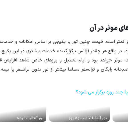
تور آنتالیا 4 شب و 5 روز از تورهای 7 شب و 8 روز کمتر است. قیمت چنین تور یا پکیجی بر اساس امکانات و خ
. در واقع هر چقدر آژانس برگزارکننده خدمات بیشتری در این پکیج ق
ینه موثر خواهد بود و ایام تعطیل و روزهای خاص شاهد افزایش ق
 شب و 5 روز با بیمه، هتل، صبحانه رایگان و ترانسفر مسلما بیشتر از تور بدون ترانسفر یا ب
یا چند روزه برگزار می شود؟
تور آنتالیا 7 شب و8 روز
تور آنتالیا 10 روزه