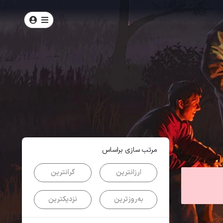
امتیاز
3.9
از
5
| از
108
کاربر
مرتب سازی براساس
ارزانترین
گرانترین
به‌روزترین
نزدیکترین