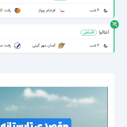
6 شب
فرجام پرواز
رفت: کا
آنتالیا
اقساطی
6 شب
رفت: مع
آسان مهر گیتی