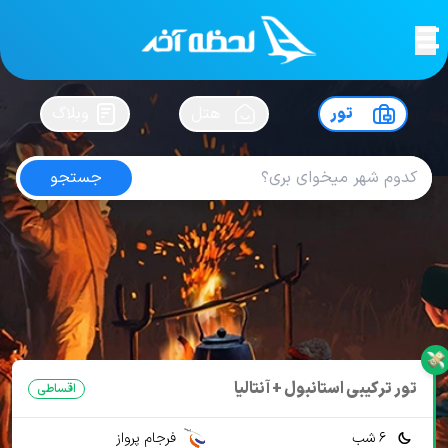
لحظه آخر
در
سفرت رو بساز !
تور
هتل
وبلاگ
جستجو
تور ترکیبی آنکارا استانبول
امتیاز
4.4
از
5
| از
103
کاربر
1 تور از 1 آژانس
لحظه آخر
تور
تور ترکیه
تور آنکارا
تور ترکیبی آنکارا استانبول
تور ترکیبی استانبول + آنتالیا
اقساطی
6 شب
فرجام پرواز