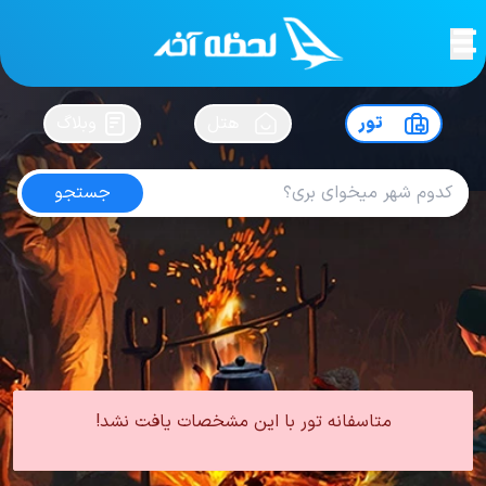
لحظه آخر
در
سفرت رو بساز !
تور
هتل
وبلاگ
جستجو
تور آلانیا مرداد
امتیاز
4.7
از
5
| از
102
کاربر
0 تور از 0 آژانس
لحظه آخر
تور
تور ترکیه
تور آلانیا
تور آلانیا تابستان
تور آلانیا مرداد
متاسفانه تور با این مشخصات یافت نشد!