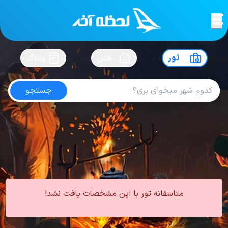
لحظه آخر
در
سفرت رو بساز !
تور
هتل
وبلاگ
جستجو
تور آلانیا تابستان
امتیاز
4.3
از
5
| از
102
کاربر
0 تور از 0 آژانس
لحظه آخر
تور
تور ترکیه
تور آلانیا
تور آلانیا تابستان
متاسفانه تور با این مشخصات یافت نشد!