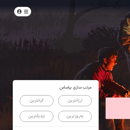
امتیاز
5
از
5
| از
100
کاربر
مرتب سازی براساس
ارزانترین
گرانترین
به‌روزترین
نزدیکترین