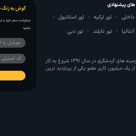
 های پیشنهادی
گوش به زنگ س
 داخلی
تور ترکیه
تور استانبول
-
-
-
درخواست سفر خود را در 
نمایید
آنتالیا
تور تایلند
تور دبی
-
-
وب سایت لحظه آخر با هدف ایجاد بانکی جامع در تمامی زمینه های گردشگری در سال 1391 شروع به کار
 بیش از یک میلیون کاربر عضو یکی از پربازدید ترین