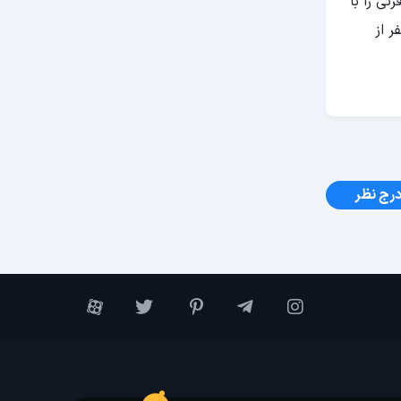
ی را با
ر از
رج نظر