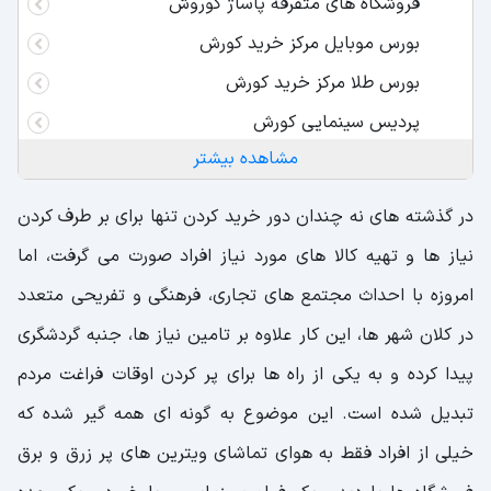
فروشگاه های متفرقه پاساژ کوروش
بورس موبایل مرکز خرید کورش
بورس طلا مرکز خرید کورش
پردیس سینمایی کورش
مشاهده بیشتر
امکانات تفریحی پاساژ کوروش
شهربازی ژوپیتر مجتمع کورش
در گذشته های نه چندان دور خرید کردن تنها برای بر طرف کردن
اتاق فرار مرکز خرید کورش
نیاز ها و تهیه کالا های مورد نیاز افراد صورت می گرفت، اما
امروزه با احداث مجتمع های تجاری، فرهنگی و تفریحی متعدد
تراریوم مرکز خرید کورش
در کلان شهر ها، این کار علاوه بر تامین نیاز ها، جنبه گردشگری
رستوران و کافی شاپ مجتمع کوروش
پیدا کرده و به یکی از راه ها برای پر کردن اوقات فراغت مردم
رستوران جنارو (Gennaro Restaurant)
تبدیل شده است. این موضوع به گونه ای همه گیر شده که
رستوران سیتی برگر (City Burger)
خیلی از افراد فقط به هوای تماشای ویترین های پر زرق و برق