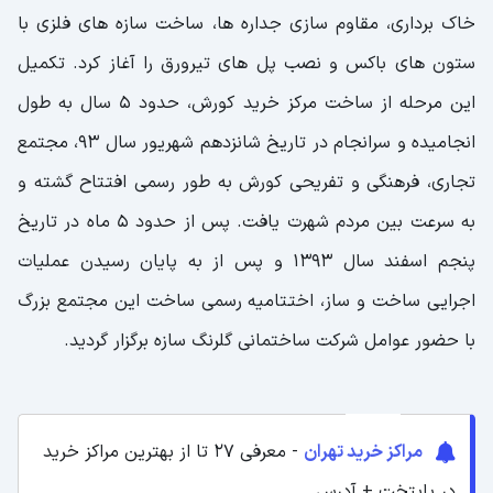
ساعت کاری واحد های اداری کورش
خاک برداری، مقاوم سازی جداره ها، ساخت سازه های فلزی با
ستون های باکس و نصب پل های تیرورق را آغاز کرد. تکمیل
ساعت کاری پارکینگ مجتمع کورش
این مرحله از ساخت مرکز خرید کورش، حدود 5 سال به طول
ساعت کاری پردیس سینمایی کورش
انجامیده و سرانجام در تاریخ شانزدهم شهریور سال 93، مجتمع
ساعت کاری شهربازی ژوپیتر
تجاری، فرهنگی و تفریحی کورش به طور رسمی افتتاح گشته و
وبسایت رسمی مرکز خرید کورش
به سرعت بین مردم شهرت یافت. پس از حدود 5 ماه در تاریخ
راهنمای تصویری طبقات مرکز خرید کورش
پنجم اسفند سال 1393 و پس از به پایان رسیدن عملیات
اجرایی ساخت و ساز، اختتامیه رسمی ساخت این مجتمع بزرگ
با حضور عوامل شرکت ساختمانی گلرنگ سازه برگزار گردید.
مراکز خرید تهران
- معرفی 27 تا از بهترین مراکز خرید
در پایتخت + آدرس