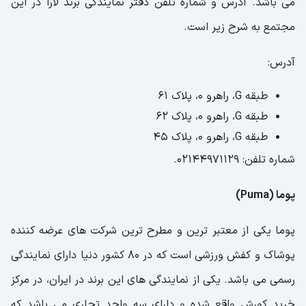
می باشد. آدرس و شماره تلفن دفتر نمایندگی برند لارا در این
مجتمع به شرح زیر است.
آدرس:
طبقه G، راهرو 0، پلاک 61
طبقه G، راهرو 0، پلاک 62
طبقه G، راهرو 0، پلاک 45
شماره تلفن: 02144971129.
پوما (Puma)
پوما یکی از معتبر ترین و مطرح ترین شرکت های عرضه کننده
پوشاک و کفش ورزشی است که در 80 کشور دنیا دارای نمایندگی
رسمی می باشد. یکی از نمایندگی های این برند در ایران، در مرکز
خرید کورش واقع شده و دارای سه واحد تجاری می باشد که