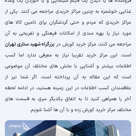
رستوران نایب (Nayeb Restaurant)
فروشگاه ها یا دیدن یک فیلم سینمایی و یا خوردن یک وعده
غذایی خوشمزه به چنین مراکز خریدی مراجعه می کنند. یکی از
کافه پارت (Part Cafe)
مراکز خریدی که مردم و حتی گردشگران برای تامین کالا های
کافه کلاکت
مورد نیاز یا بهره مندی از امکانات فرهنگی و تفریحی به آن
کافه امیر شکلات
مراجعه می کنند، مرکز خرید کورش در
بزرگراه شهید ستاری تهران
کافه آپ آرت مان (UpArtMaan Cafe)
است. این مرکز خرید تقریبا نیاز به معرفی ندارد اما کسب
اطلاعات بیشتر و آشنایی با بخش های مختلف آن موضوعی
آبمیوه شهرام کورن
است که این مقاله به آن پرداخته است. اگر شما نیز از
کافه ما دو تا
علاقمندان کسب اطلاعات در این زمینه هستید، در ادامه لحظه
کافه نوگل زند
آخر را همراهی کنید تا به اتفاق یکدیگر سری به قسمت های
کافه کارول
مختلف مرکز خرید کورش زده و با آن ها آشنا شویم.
کافه ویونا
اتاق سیگار