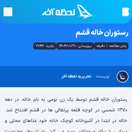
رستوران خاله قشم
زمان مطالعه: 1 دقیقه
بروزرسانی: 1404/01/30
بازدید: 7746
نویسنده
تحریریه لحظه آخر
رستوران خاله قشم توسط یک زن بومی به نام خاله، در دهه
1370 شمسی در کوچه قلعه پرتغالی ها در قشم افتتاح شد.
خاله در ابتدا در آشپزخانه کوچک خانه خود غذاهای محلی و
دریایی را برای میهمانان سرو می کرد. به تدریج، محبوبیت