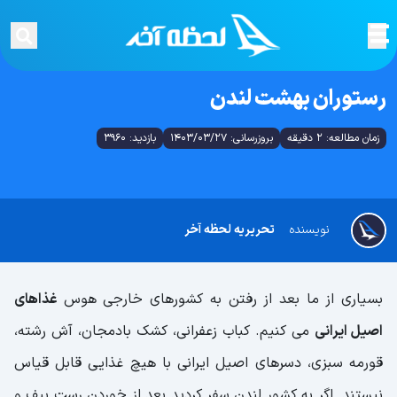
رستوران بهشت لندن
زمان مطالعه: 2 دقیقه
بروزرسانی: 1403/03/27
بازدید: 3960
نویسنده
تحریریه لحظه آخر
بسیاری از ما بعد از رفتن به کشورهای خارجی هوس
غذاهای
اصیل ایرانی
می کنیم. کباب زعفرانی، کشک بادمجان، آش رشته،
قورمه سبزی، دسرهای اصیل ایرانی با هیچ غذایی قابل قیاس
نیستند. اگر به کشور لندن سفر کردید بعد از خوردن رست بیف و