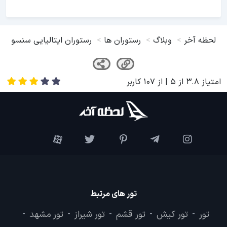
بیشتر بخوانید
لحظه آخر
وبلاگ
رستوران ها
رستوران ایتالیایی سنسو
امتیاز
3.8
از
5
| از
107
کاربر
تور های مرتبط