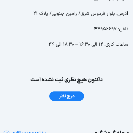
آدرس: بلوار فردوس شرق/ رامین جنوبی/ پلاک 21
تلفن: 44956697
ساعات کاری: 12 الی 16:30 – 18:30 الی 24
تاکنون هیچ نظری ثبت نشده است
درج نظر