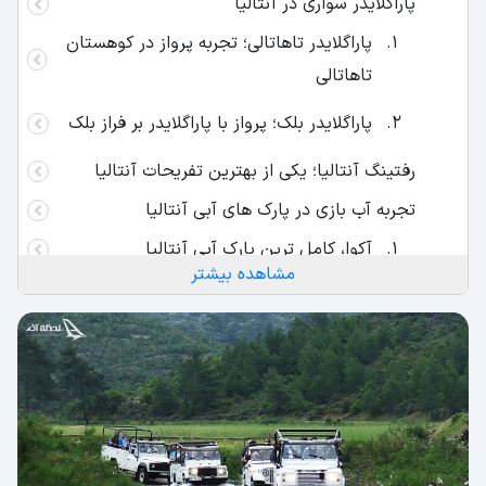
پاراگلایدر سواری در آنتالیا
پاراگلایدر تاهاتالی؛ تجربه پرواز در کوهستان
تاهاتالی
پاراگلایدر بلک؛ پرواز با پاراگلایدر بر فراز بلک
رفتینگ آنتالیا؛ یکی از بهترین تفریحات آنتالیا
تجربه آب‌ بازی در پارک های آبی آنتالیا
آکوا، کامل ترین پارک آبی آنتالیا
مشاهده بیشتر
پارک آبی ریکسوس
غواصی در دل دریا آنتالیا
غواصی در Stingray؛ لذت غواصی در کنار
حرفه ای ها
غواصی در Dolphin Dive؛ شنا در کنار دلفین