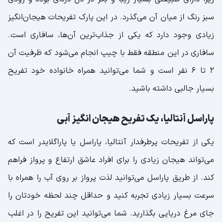
تفریحات آنتالیا: زمین گلف آنتالیا PGA
سبز رنگ از میان آن می‌گذرد. در این پارک تفریحات هیجان‌انگیز
زیادی وجود دارد که یکی از جذاب‌ترین آن‌ها، سافاری است.
زمین گلف Pasha Course؛ جایی که حتی
معلولین می توانند گلف بازی کنند
سافاری در این منطقه فقط با چیپ انجام می‌شود که ظرفیت آن
۲ تا ۶ نفر است و شما می‌توانید همراه خانواده خود تفریح
کارایا گلف؛ یکی از بهترین آکادمی های گلف
آنتالیا
بسیار جالبی داشته باشید.
خرید و گشت و گذار در بازارهای جذاب آنتالیا
پاراسل آنتالیا، یک تفریح هیجان‌ انگیز آبی
شنبه بازار؛ یکی از معروف ترین بازارهای
یکی از تفریحات پرطرفدار آنتالیا، پاراسل یا پاراگلایدر است که
محلی لارا
می‌تواند هیجان زیادی را برای افراد عاشق ارتفاع و پرواز فراهم
پوشاک مارک آنتالیا؛ خرید لباس از برجسته
کند. از طریق پاراسل می‌توانید لذت پرواز بر روی آب را همراه با
ترین برندهای ترکیه
سرعت بسیار زیادی تجربه کنید و حداقل چند لحظه خودتان را
ترا سیتی لوکس؛ یکی از لوکس ترین مراکز
جای مرغ دریایی بگذارید. شما می‌توانید این تفریح را در اغلب
خرید آنتالیا