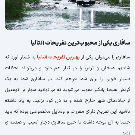
ها
بازدید از جاذبه های تاریخی آنتالیا
کالیچی، شهر قدیمی آنتالیا
دروازه هادریان، ورودی زیبای شهر
سافاری یکی از محبوب‌ترین تفریحات آنتالیا
منار شکسته
سافاری را می‌توان یکی از
بهترین تفریحات آنتالیا
به شمار آورد که
آمفی تئاتر بزرگ اسپندوس
شادی، هیجان و ترس را در کنار هم دارد و می‌تواند لحظات
بسیار خوبی را برای شما فراهم کند. در سافاری شما به یک
از شهربازی آنتالیا دیدن کنید
گردش هیجان‌انگیز دعوت می‌شوید که می‌توانید سوار بر اتومبیل
شکم گردی در آنتالیا
از جاده‌های شهر خارج شده و به دل کوه بزنید. به یاد داشته
غذاهای دریایی آنتالیا
باشید این تفریح دارای مقررات و وسایل مخصوصی بوده که باید
غذاهای سنتی آنتالیا را امتحان کنید
حتما به آن‌ توجه داشت تا حین سافاری دچار آسیب و صدمه‌ای
فست فود ناحیه مدرن آنتالیا
نشد.