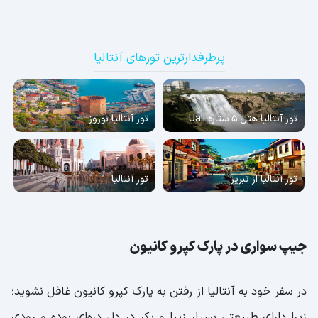
بازدید از موزه های آنتالیا تفریحی برای علاقه مندان
به تاریخ
پرطرفدارترین تورهای آنتالیا
موزه باستان شناسی یا آنتالیا موزیسی
موزه مینی سیتی آنتالیا؛ مجموعه ای الهام
گرفته از شهر آنتالیا
تور آنتالیا هتل 5 ستاره Uall
تور آنتالیا نوروز
موزه خانه آتاتورک آنتالیا؛ یادگاری از موسس
جمهوری ترکیه
تور آنتالیا از تبریز
تور آنتالیا
موزه زیر آب؛ مخصوص علاقه مندان غواصی
و زیرآبی
جیپ سواری در پارک کپرو کانیون
موزه سونان اینان یا موزه قوم نگاری آنتالیا
گلف بازی از تفریحات لاکچری آنتالیا
در سفر خود به آنتالیا از رفتن به پارک کپرو کانیون غافل نشوید؛
کلوپ گلف بلک؛ زمین گلف لوکس در بلک
زیرا دارای طبیعتی بسیار زیبا و بکر در دل دره‌ای بوده و رودی