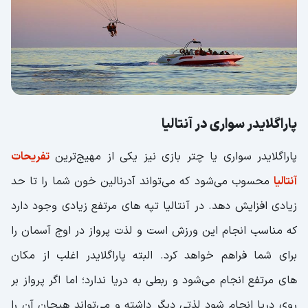
این پارک
پارک کارالی اوغلو؛ یکی از تفریحگاه های
آنتالیا
پارک کپز وارساک؛ بهشتی برای کودکان
پاراگلایدر سواری در آنتالیا
اکتور لونا پارک در آنتالیا
دینو پارک آنتالیا؛ مکانی برای تفریح و
پاراگلایدر سواری یا چتر بازی نیز یکی از مهیج‌ترین
تفریحات
آموزش کودکان
آنتالیا
محسوب می‌شود که می‌تواند آدرنالین خون شما را تا حد
طبیعت‌ گردی یکی دیگر از تفریحات آنتالیا ترکیه
زیادی افزایش دهد. در آنتالیا تپه های مرتفع زیادی وجود دارد
آبشار دودن پایینی آنتالیا
که مناسب انجام این ورزش است و لذت پرواز در اوج آسمان را
برای شما فراهم خواهد کرد. البته پاراگلایدر اغلب از مکان
آبشار دودن بالایی آنتالیا
های مرتفع انجام می‌شود و ربطی به دریا ندارد؛ اما اگر پرواز بر
آبشار کورشنلو یکی از زیباترین مناظر طبیعی
روی دریا انجام شود لذتی دیگر داشته و می‌تواند هیجان آن را