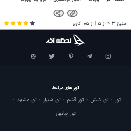
لحظه آخر
وبلاگ
اخبار گردشگری
دریاچه چورت
امتیاز
4.3
از
5
| از
105
کاربر
تور های مرتبط
تور
تور کیش
تور قشم
تور شیراز
تور مشهد
-
-
-
-
-
تور چابهار