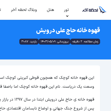
تور
هتل
وبلاگ لحظه آخر
ت
قهوه خانه حاج علی درویش
زمان مطالعه: 2 دقیقه
بروزرسانی: 1403/05/09
بازدید: 3087
این قهوه خانه کوچک که همچون قوطی کبریتی کوچک است، 
وسعت یک دریاست. نام این قهوه خانه کوچک اما باصفا ق
قهوه خانه ی حاج علی درویش ابتدا در سال 1297 در بازار بزگ
پس از شروع جنگ جهانی و اوضاع نابسامان اقتصادی حا