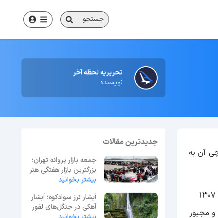
جستجو
تحریریه لحظه آخر
نویسنده
جدیدترین مقالات
ی آن به
جمعه بازار پروانه تهران؛
بزرگترین بازار هفتگی هنر
و نوستالژی
بیشتر بخوانید
توسط حاج محمد حسن شمشیری تاسیس شد. در سال 1307
آبشار ترز سوادکوه؛ آبشار
آهکی در جنگل‌های لفور
و مجبور
مازندران
بیشتر بخوانید