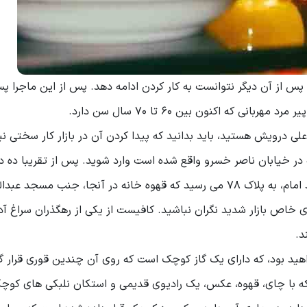
 شکست و پس از آن دیگر نتوانست به کار کردن ادامه دهد. پس از این ماجرا پس
 که اکنون بین 60 تا 70 سال سن دارد.
ی درویش هستید، باید بدانید که پیدا کردن آن در بازار کار سختی ن
 در خیابان ناصر خسرو واقع شده است وارد شوید. پس از تقریبا ده د
پیاده روی و تماشای معماری زیبای بازار و گذشتن از مسجد امام، به پلاک 78 می رسید که قهوه خانه در آنجا، جنب مس
ی خاص بازار شدید نگران نباشید. کافیست از یکی از رهگذران سراغ آ
د.
 بود، که دارای یک گاز کوچک است که روی آن چندین قوری قرار گر
ه با چای، قهوه، عکس، یک رادیوی قدیمی و استکان نلبکی های کوچک