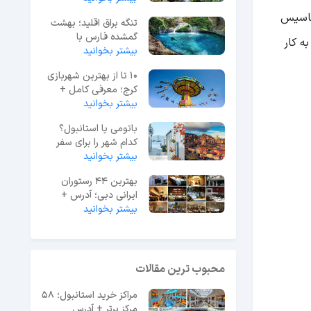
تاسیس
تنگه براق اقلید؛ بهشت
گمشده فارس با
به کار
آبشارهای زیبا
بیشتر بخوانید
10 تا از بهترین شهربازی
کرج؛ معرفی کامل +
آدرس دقیق
بیشتر بخوانید
باتومی یا استانبول؟
کدام شهر را برای سفر
انتخاب کنیم؟
بیشتر بخوانید
بهترین 44 رستوران
ایرانی دبی؛ آدرس +
بیشتر بخوانید
تلفن و ساعات کاری
محبوب ترین مقالات
مراکز خرید استانبول؛ 58
مرکز برتر + آدرس