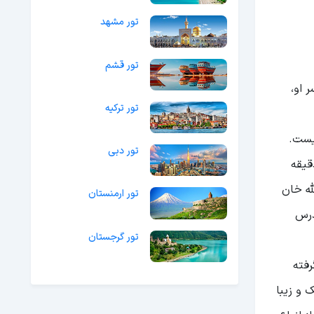
تور مشهد
تور قشم
ر او،
تور ترکیه
یست.
تور دبی
قیقه
جد عبدالله خان
تور ارمنستان
درس
تور گرجستان
فته
 و زیبا