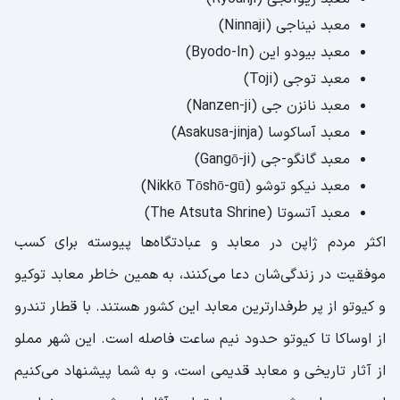
معبد نیناجی (Ninnaji)
معبد بیودو این (Byodo-In)
معبد توجی (Toji)
معبد نانزن جی (Nanzen-ji)
معبد آساکوسا (Asakusa-jinja)
معبد گانگو-جی (Gangō-ji)
معبد نیکو توشو (Nikkō Tōshō-gū)
معبد آتسوتا (The Atsuta Shrine)
اکثر مردم ژاپن در معابد و عبادتگاه‌‌ها پیوسته برای کسب
موفقیت در زندگی‌شان دعا می‌کنند، به همین خاطر معابد توکیو
و کیوتو از پر طرفدارترین معابد این کشور هستند. با قطار تندرو
از اوساکا تا کیوتو حدود نیم ساعت فاصله است. این شهر مملو
از آثار تاریخی و معابد قدیمی است، و به شما پیشنهاد می‌کنیم