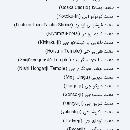
استادیوم ملی جدید توکیو (New National
قلعه اوساکا (Osaka Castle)
Stadium)
معبد کوتوکو این (Kotoku-In)
معبد فوشیمی ‌ایناری (Fushimi-Inari Taisha Shrine)
معبد کیومیزو درا (Kiyomizu-dera)
معبد طلایی یا کینکاکو جی (Kinkaku-ji)
معبد هوریو جی (Horyu-ji Temple)
معبد سانجوسانگن دو (Sanjūsangen-dō Temple)
معبد نیشی هونگان جی (Nishi Honganji Temple)
معبد میجی (Meiji Jingu)
معبد دایگو جی (Daigo-ji)
معبد سنسوجی (Senso-ji)
معبد تنریو جی (tenryu-ji)
معبد یاکوشیجی (yakushiji)
معبد تودای جی (Todai-ji)
معبد ریوآنجی (Ryoanji)