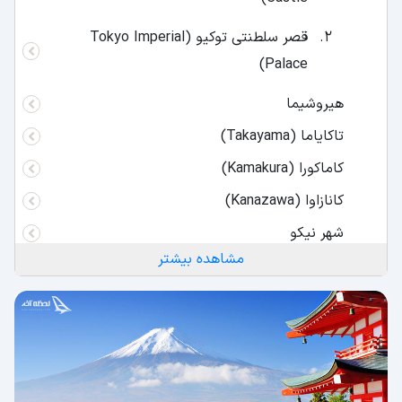
قصر سلطنتی توکیو (Tokyo Imperial
Palace)
هیروشیما
تاکایاما (Takayama)
کاماکورا (Kamakura)
کانازاوا (Kanazawa)
شهر نیکو
مشاهده بیشتر
کوه فوجی (Mount Fuji)
کوه کویا یا کویا سان
کوه آسو
ساحل ایشیگاکی (Ishigaki)
جزیره هاشیما