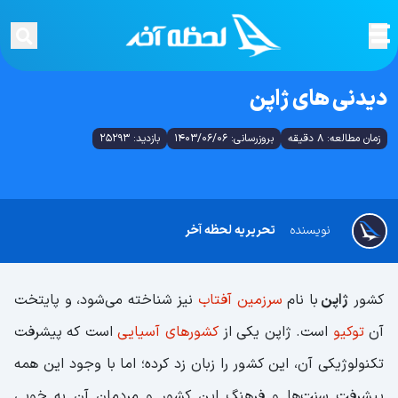
دیدنی های ژاپن
زمان مطالعه: 8 دقیقه
بروزرسانی: 1403/06/06
بازدید: 25293
نویسنده
تحریریه لحظه آخر
کشور
ژاپن
با نام
سرزمین آفتاب
نیز شناخته می‌شود، و پایتخت
آن
توکیو
است. ژاپن یکی از
کشورهای آسیایی
است که پیشرفت
تکنولوژیکی آن، این کشور را زبان زد کرده؛ اما با وجود این همه
پیشرفت سنت‌ها و فرهنگ این کشور و مردمان آن به خوبی