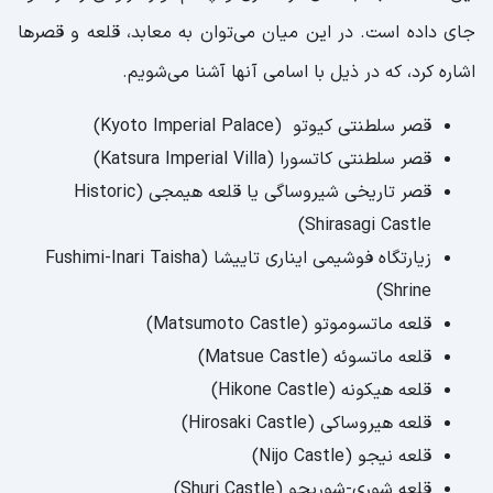
منطقه تاریخی هیرایزومی (Hiraizumi)
جای داده است. در این میان می‌توان به معابد، قلعه و قصرها
منطقه آکیهابارا (Akihabara)
اشاره کرد، که در ذیل با اسامی آنها آشنا می‌شویم.
نزدیک‌ترین ایستگاه مترو به خیابان اکیهابارا
قصر سلطنتی کیوتو (Kyoto Imperial Palace)
قصر سلطنتی کاتسورا (Katsura Imperial Villa)
منطقه روپونگی (Roppongi)
قصر تاریخی شیروساگی یا قلعه هیمجی (Historic
چهارراه شیبویا (Shibuya)
Shirasagi Castle)
منطقه خرید گینزا
زیارتگاه فوشیمی ایناری تاییشا (Fushimi-Inari Taisha
دیزنی لند توکیو
Shrine)
موزه ملی هنر غربی (National Museum of
قلعه ماتسوموتو (Matsumoto Castle)
Western Art)
قلعه ماتسوئه (Matsue Castle)
قلعه هیکونه (Hikone Castle)
موزه ملی توکیو (The Kyoto National Museum)
قلعه هیروساکی (Hirosaki Castle)
برج توکيو اسکای‌تری
قلعه نیجو (Nijo Castle)
برج توکیو (Tokyo Tower)
قلعه شوری-شوریجو (Shuri Castle)