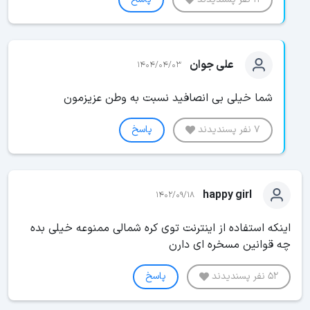
علی جوان
1404/04/03
شما خیلی بی انصافید نسبت به وطن عزيزمون
7 نفر پسندیدند
پاسخ
happy girl
1402/09/18
اینکه استفاده از اینترنت توی کره شمالی ممنوعه خیلی بده
چه قوانین مسخره ای دارن
52 نفر پسندیدند
پاسخ