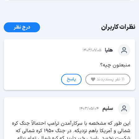
نظرات کاربران
درج نظر
هلیا
1403/09/05
منبعتون چیه؟
11 نفر پسندیدند
پاسخ
سلیم
1403/05/04
این طور که مشخصه با سرکارآمدن ترامپ احتمالاً جنگ کره
شمالی و آمریکا باهم نزدیکه. در جنگ 1950 کره شمالی که
شکست نخورد. راستی خبر دارید که کره شمالی تمام زباله