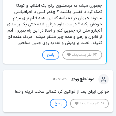
چجوری میشه به مردمشون برای یک انقلاب و کودتا
کمک کرد تا نفسی بکشند ؟ چقدر کسی با اطرافیانش
میتونه حیوان درنده باشه که این همه ظلم برای مردم
خودش بکنه ؟ دوست دارم هرطور شده حتی یک روستای
آنجارو مثل کره جنوبی کنم و اصلا در این راه بمیرم ، آدم
از قانون و رهبر و همه چیز متنفر میشه ، مردک عقده ای
کثیف ، لعنت بر پدرش و تف به روی چنین شخصی
43 نفر پسندیدند
پاسخ
مونا حاج وردی
1402/10/20
قوانین ایران بعد از قوانین کره شمالی سخت ترینه واقعا
81 نفر پسندیدند
پاسخ