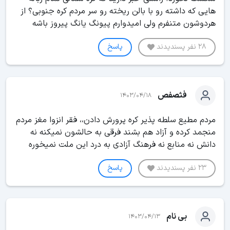
هایی که داشته رو با بالن ریخته رو سر مردم کره جنوبی؟ از
هردوشون متنفرم ولی امیدوارم پیونگ یانگ پیروز باشه
28 نفر پسندیدند
پاسخ
فثصفص
1403/04/18
مردم مطیع سلطه پذیر کره پرورش دادن،، فقر انزوا مغز مردم
منجمد کرده و آزاد هم بشند فرقی به حالشون نمیکنه نه
دانش نه منابع نه فرهنگ آزادی به درد این ملت نمیخوره
23 نفر پسندیدند
پاسخ
بی نام
1403/04/13