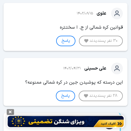
علوی
1402/09/15
قوانین کره شمالی از ج. ا سختتره
30 نفر پسندیدند
پاسخ
علی حسینی
1402/04/31
این درسته که پوشیدن جین در کره شمالی ممنوعه؟
28 نفر پسندیدند
پاسخ
لحظه آخر
1402/04/31