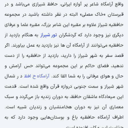
واقع آرامگاه شاعر پر آوازه ایرانی، حافظ شیرازی می‌باشد و در
اطلاعات بازدید از ارگ کریم خان زند
قبرستان «خاک مصلی» البته در نظر داشته باشید در مجموعه
عمارت شاپوری شیراز
حافظیه شیراز علاوه بر مقبره این شاعر بزرگ، مقبره علما و عرفای
اطلاعات بازدید از عمارت شاپوری
دیگری نیز وجود دارد که گردشگران
تور شیراز
به هنگام بازدید از
خانه زینت الملوک شیراز
حافظیه می‌توانند از آرامگاه آن ها نیز بازدید به عمل بیاورند. اگر
اطلاعات بازدید از خانه زینت الملوک
قصد سفر به شهر شیراز را دارید، بازدید از حافظیه را از دست
مسجد وکیل شیراز
ندهید، فضای حاکم بر این مجموعه می‌تواند حس آرامش و
اطلاعات بازدید از مسجد وکیل شیراز
حال و هوای عرفانی را به شما القا کند.
آرامگاه ح افظ
د ر شمال
شهر شیراز و سمت جنوبی دروازه قرآن واقع شده است. قدمت
بازار وکیل شیراز
این میعادگاه عاشقان حافظ، به دوران زندیه باز می‌گردد و سبک
اطلاعات بازدید از بازار وکیل
معماری آن نیز به دوران هخامنشیان و زندیان شبیه است.
مسجد نصیرالملک شیراز
اطراف آرامگاه حافظیه باغ و بوستان‌هایی وجود دارد که به
مسجد جامع عتیق شیراز
جذابیت این مکان افزوده است.