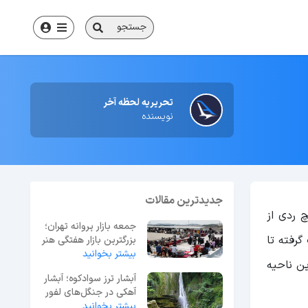
جستجو
تحریریه لحظه آخر
نویسنده
جدیدترین مقالات
چ ردی از
جمعه بازار پروانه تهران؛
گرفته تا
بزرگترین بازار هفتگی هنر
و نوستالژی
بیشتر بخوانید
ین ناحیه
آبشار ترز سوادکوه؛ آبشار
آهکی در جنگل‌های لفور
مازندران
بیشتر بخوانید