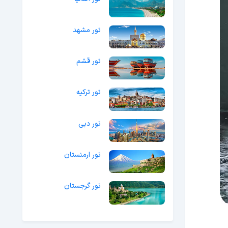
تور مشهد
تور قشم
تور ترکیه
تور دبی
تور ارمنستان
تور گرجستان