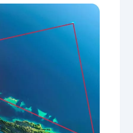
قایق کونمارا پنجم
کارول آ دیرینگ
فانوس دریایی ایزاک
دیگر حوادث مثلث برمودا
مثلث برمودا؛ بررسی نظریه های مختلف درباره ناپدید
نظریات علمی دانشمندان در مورد مثلث برمودا
حقایق ناگفته مثلث برمودا؛ آنچه باید بدانید
بازماندگان مثلث برمودا
کشف راز مثلث برمودا
معرفی فیلم و کتاب مثلث برمودا