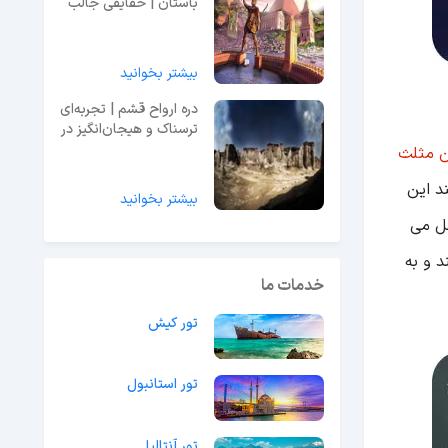
باستان | حقایقی جالب
درباره آنها+ویدئو+آدرس
بیشتر بخوانید
دره ارواح قشم | تجربه‌ای
ترسناک و هیجان‌انگیز در
طبیعت
ن مثلث
د این
بیشتر بخوانید
3 کیلومتر مربعی را شامل می
د و به
خدمات ما
تور کیش
تور استانبول
تور آنتالیا