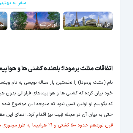
سفر به بهتری
تور اروپا
تور فرانسه
تور 
اتفاقات مثلث برمودا؛ بلعنده کشتی ها و هواپیم
خود بیان کرده که کشتی ها و هواپیماهای فراوانی بدون ه
که بگوییم او اولین کسی نبود که متوجه این موضوع شده ب
حتی به بیان آن در مجله فِیت نیز اقدام کرد. ادعای این 
قرن نوزدهم حدود 50 کشتی و 21 هواپیما به طرز مرموزی در این مکان ناپدید یا دچار حادثه شدند.