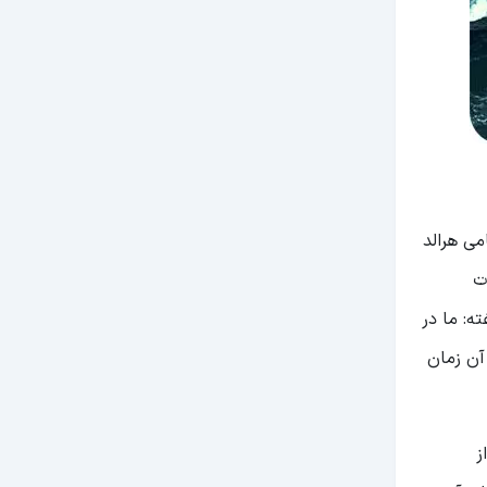
دوارد ون وینکل جونز در سال 1950 در مجله میامی هرالد
ات
ه فرمانده ماموریت گفته: ما در
آن زمان
ز