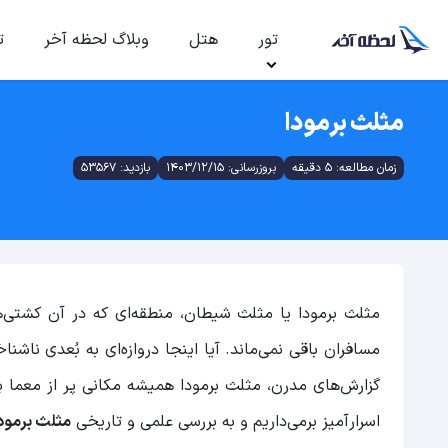
تور
هتل
وبلاگ لحظه آخر
ت
مثلث برمودا
زمان مطالعه: 5 دقیقه
بروزرسانی: 1403/12/15
بازدید: 53567
مثلث برمودا یا مثلث شیطان، منطقه‌ای که در آن کشتی‌ه
مسافران باقی نمی‌ماند. آیا اینجا دروازه‌ای به بُعدی نا
گزارش‌های مدرن، مثلث برمودا همیشه مکانی پر از معما ب
اسرارآمیز برمی‌داریم و به بررسی علمی و تاریخی
مثلث برمود