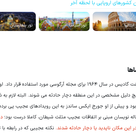
ن کشورهای اروپایی با لحظه آخر
ایتالیا
تور اسپانیا
تور بلغارستان
اها
نام (مثلث برمودا) را نخستین بار مقاله نویسی به نام وینسنت گادیس در سال 1964 برای مجله آرگوسی مورد استفاده 
یچ دلیل مشخصی در این منطقه دچار حادثه می شوند. البته لازم به ذ
ود و پیش از او جورج ایکس ساندز به این رویدادهای عجیب پی برده 
مقاله نویسان مبنی بر اتفاقات عجیب مثلث شیطان، کاملا درست بود؛
در
نکته عجیبی که در رابطه با 