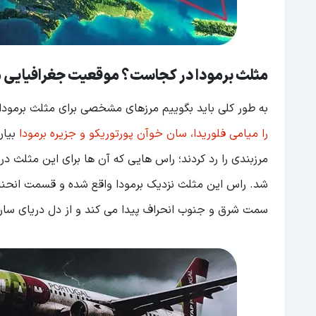
مثلث برمودا در کجاست؟ موقعیت جغرافیایی م
به طور کلی باید بگوییم مرزهای مشخصی برای مثلث برمودا 
را میامی فلوریدا، سان خوآن پورتوریکو و جزیره برمودا
بیان
شد. راس این مثلث نزدیک برمودا واقع شده و قسمت انحنای آ
سمت شرق و جنوب انحراف پیدا می کند و از دل دریای سارگا