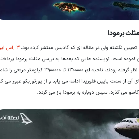
ثلث برمودا
تعیین نگشته ولی در مقاله ای که گادیس منتشر کرده بود،
3 راس ای
 نموده است. نویسنده هایی که بعدها به بررسی مثلث برمودا پرداختن
مرزبندی را رد کردند؛ راس هایی که آن ها برای این مثلث در نظر گرفته بودند، ناحیه ای 1300000 تا 900000
ن از سمت پایین فلوریدا ادامه می یابد و از پورتوریکو عبور می کن
سو می گذرد، سپس دوباره به برمودا باز می گردد.