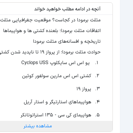
آنچه در ادامه مطلب خواهید خواند
مثلث برمودا در کجاست؟ موقعیت جغرافیایی مثلث ب
اتفاقات مثلث برمودا؛ بلعنده کشتی ها و هواپیماها
تاریخچه و افسانه‌های مثلث برمودا
حوادث مثلث برمودا؛ از پرواز ۱۹ تا ناپدید شدن کشتی‌ها
یو اس اس سایکلوپ Cyclops USS
کشتی اس اس مارین سولفور کوئین
پرواز 19
هواپیماهای استارتیگر و استار آریل
هواپیمای کی سی - 135 استراتوتانکر
مشاهده بیشتر
داگلاس دی سی- 3