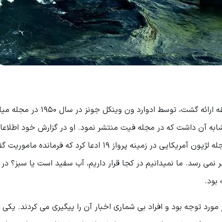
اولین ادعایی که مبنی بر ناپدید شدن غیرعادی در این منطقه ارائه گشت، توسط ا
آن جورج ایکس در سال 1952 ادعایی مشابه آن داشت که در مجله فیت منتشر نمود. او در گزارش خود اطلاع
جامعی در رابطه با (پرواز 19) هم داده بود؛ در سال 1962 مجله لژیون آمریکایی در زمینه پرواز 19 ادعا کرد ک
ی رسد. ما نمیدانیم در کجا قرار داریم، آب سفید است یا سبز؟ در 
مورد توجه بود و افراد بی شماری اخبار آن را پیگیری می کردند. یکی ا