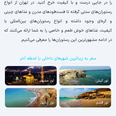
30.رستوران سنتی شهربانو
را در جایی درست و با کیفیت خرج کنید. در تهران از انواع
31.رستوران اسفندیار
رستوران‌های سنتی گرفته تا فست‌‌فودهای مدرن و غذاهای چینی
32.رستوران روحی
و کره‌ای وجود داشته و انواع رستوران‌های بین‌المللی با
33.رستوران گیلانه
کیفیت، غذاهای خوش طعم و خاصی را به شما ارائه می‌کنند که
34.رستوران لئون
در ادامه مشهورترین این رستوران‌ها را معرفی می‌کنیم.
35.کاخ رستوران لیدوما
36.رستوران رفتاری بام لند
سفر به زیباترین شهرهای داخلی با لحظه آخر
37.رستوران شرف الاسلامی
38.رستوران کمالی لواسان
تور کیش
تور مشهد
آدرس رستوران کمالی لواسان
تور قشم
تور چابهار