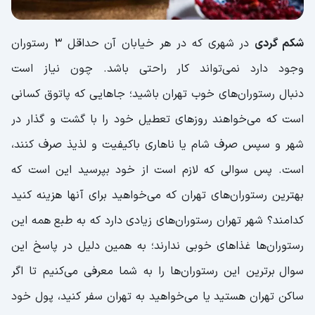
19.رستوران شاندیز جردن
20.رستوران البرز تهران
شکم گردی
در شهری که در هر خیابان آن حداقل 3 رستوران
21.رستوران ایتالیایی ژوانی (جنارو)
وجود دارد نمی‌تواند کار راحتی باشد. چون نیاز است
22.رستوران اس پی یو
دنبال رستوران‌های خوب تهران باشید؛ جاهایی که پاتوق کسانی
23.رستوران مس توران
است که می‌خواهند روزهای تعطیل خود را با گشت و گذار در
24.مجموعه رستوران و کافه های ارکیده
شهر و سپس صرف شام یا ناهاری باکیفیت و لذیذ صرف کنند،
24. رستوران موبی دیک
است. پس سوالی که لازم است از خود بپرسید این است که
25.رستوران ۱۳۳ تهرانپارس
بهترین رستوران‌های تهران که می‌خواهید برای آنها هزینه کنید
26.رستوران حس توران
کدامند؟ شهر تهران رستوران‌های زیادی دارد که به طبع همه این
27.رستوران باربد
رستوران‌ها غذاهای خوبی ندارند؛ به همین دلیل در پاسخ این
28.رستوران اصیل
سوال
برترین این رستوران‌ها را به شما معرفی می‌کنیم تا اگر
29.رستوران هانی
ساکن تهران هستید یا می‌خواهید به تهران سفر کنید، پول خود