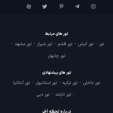
تور های مرتبط
تور
تور کیش
تور قشم
تور شیراز
تور مشهد
-
-
-
-
-
تور چابهار
تور های پیشنهادی
تور داخلی
تور ترکیه
تور استانبول
تور آنتالیا
-
-
-
تور تایلند
تور دبی
-
-
درباره لحظه آخر