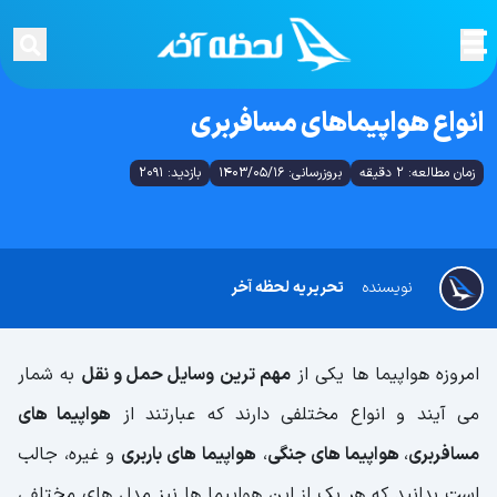
انواع هواپیماهای مسافربری
زمان مطالعه: 2 دقیقه
بروزرسانی: 1403/05/16
بازدید: 2091
نویسنده
تحریریه لحظه آخر
امروزه هواپیما ها یکی از
مهم ترین وسایل حمل و نقل
به شمار
می آیند و انواع مختلفی دارند که عبارتند از
هواپیما های
مسافربری
،
هواپیما های جنگی
،
هواپیما های باربری
و غیره، جالب
است بدانید که هر یک از این هواپیما ها نیز مدل های مختلفی