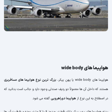
هواپیما های wide body
هواپیما های wide body یا پهن پیکر،
بزرگ ترین نوع هوایپما های مسافربری
هستند که داخل آن ها معمولاً دو ردیف صندلی وجود دارد و جالب است بدانید که
در اصطلاح به این نوع از
هواپیما دوراهرویی
گفته می شود.
بدنه هواپیما های پهن پیکر دارای قطری حدود 6 یا 7 متری بوده و ظرفیت آن ها