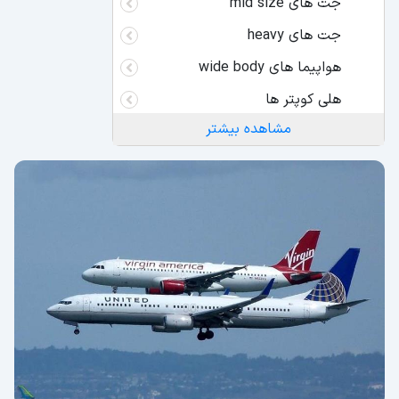
جت های mid size
جت های heavy
هواپیما های wide body
هلی کوپتر ها
مشاهده بیشتر