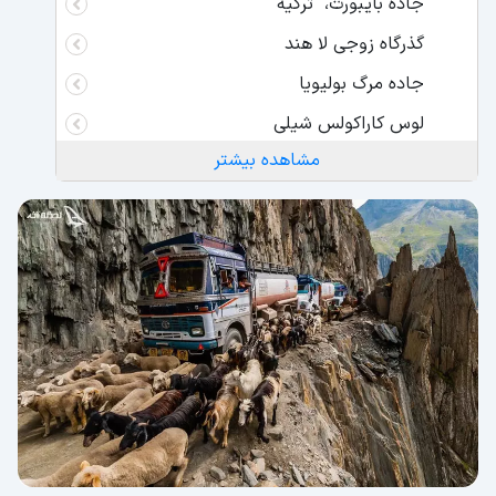
جاده بایبورت، ترکیه
گذرگاه زوجی لا هند
جاده مرگ بولیویا
لوس کاراکولس شیلی
مشاهده بیشتر
جاده دالتون آلاسکا
اتوبان کاراکورام مابین چین و پاکستان
جاده R504 کولیما روسیه
اتوبان 360 آمریکا
جلال آباد افغانستان