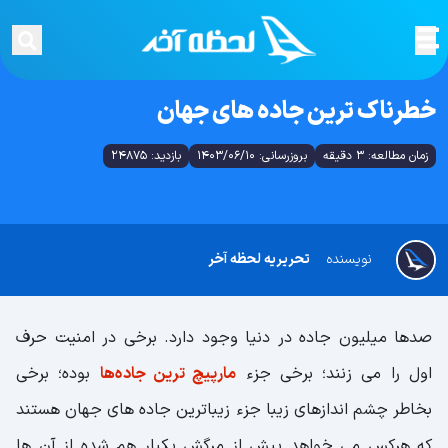
خطرناک ترین جاده های جهان
زمان مطالعه: 3 دقیقه
بروزرسانی: 1403/06/10
بازدید: 24875
نویسنده
تحریریه لحظه آخر
صدها میلیون جاده در دنیا وجود دارد. برخی در امنیت حرف
اول را می زنند؛ برخی جزء
مارپیچ ترین جاده‌ها
بوده؛ برخی
بخاطر چشم اندازهای زیبا جزء زیباترین جاده های جهان هستند
که هرکس می خواهد پیش از مرگش یکبار هم شده از آن ها