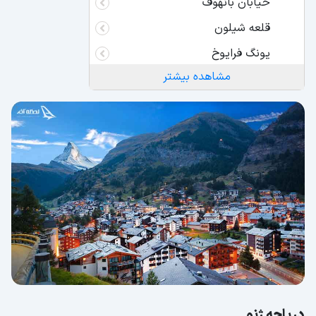
خیابان بانهوف
قلعه شیلون
یونگ فرایوخ
مشاهده بیشتر
ماترهورن
شیلتورن
یخچال طبیعی آلچ
کاپل بروک
آبشار راین
جت دیو
صومعه سنت گال
آپنزل
تیچینو
دریاچه لوگانو
دریاچه ژنو