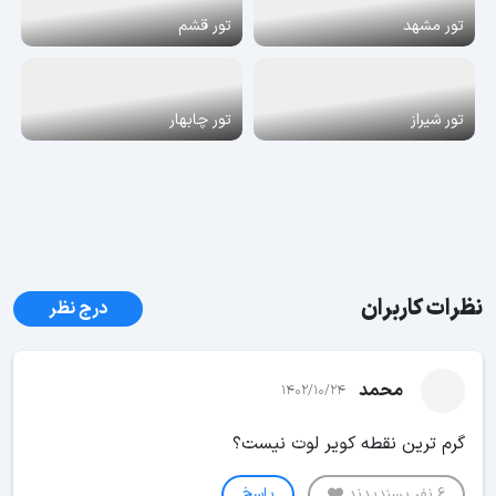
تور مشهد
تور قشم
تور شیراز
تور چابهار
نظرات کاربران
درج نظر
محمد
1402/10/24
گرم ترین نقطه کویر لوت نیست؟
6 نفر پسندیدند
پاسخ