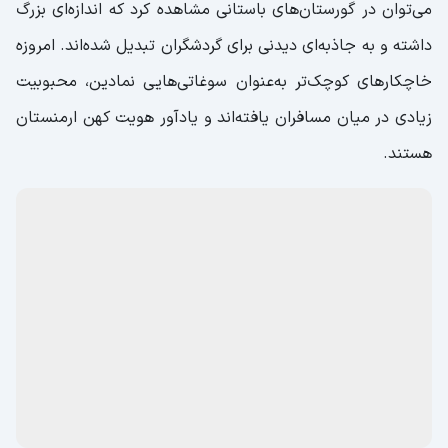
خاچکار (Խաչքար)؛ نمادی مقدس و باستانی
خاچکار یا چلیپا سنگ، یکی از قدیمی‌ترین و اصیل‌ترین
صنایع‌دستی ارمنستان به شمار می‌رود که امروزه به‌عنوان یکی از
نمادهای فرهنگی و مذهبی این کشور شناخته می‌شود.
این تکه
سنگ‌های کوچک که طرح صلیب بر روی آن‌ها حک شده، در
فرهنگ ارمنی مقدس هستند
و ریشه‌ای عمیق در تاریخ و
آیین‌های مردم ارمنستان دارند. نخستین نمونه‌های خاچکار را
می‌توان در گورستان‌های باستانی مشاهده کرد که اندازه‌ای بزرگ
داشته و به جاذبه‌ای دیدنی برای گردشگران تبدیل شده‌اند. امروزه
خاچکارهای کوچک‌تر به‌عنوان سوغاتی‌هایی نمادین، محبوبیت
زیادی در میان مسافران یافته‌اند و یادآور هویت کهن ارمنستان