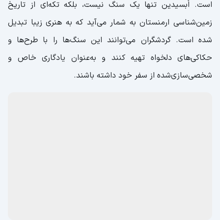
سنگ اُبسیدین (Օբսիդիան քար)؛ زینتی و
درخشان
سنگ زینتی اُبسیدین یکی از خاص‌ترین سوغاتی‌هایی است که
می‌توان از ارمنستان تهیه کرد. این
سنگ آتشفشانی سیاه‌رنگ با
بافتی شیشه‌ای و درخشندگی خاص
، ظاهری بسیار چشم‌نواز دارد
و در ساخت زیورآلات و صنایع‌دستی کاربرد فراوانی پیدا کرده
است. اُبسیدین تنها یک سنگ نیست، بلکه تکه‌ای از تاریخ
زمین‌شناسی ارمنستان به شمار می‌آید که به هنری زیبا تبدیل
شده است. گردشگران می‌توانند این سنگ‌ها را با طرح‌ها و
حکاکی‌های دلخواه تهیه کنند و به‌عنوان یادگاری‌ خاص و