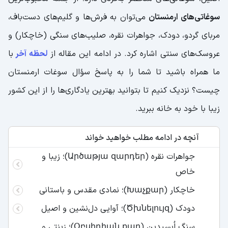
سوغاتی‌های ارمنستان
می‌توان به فرش‌ها و گلیم‌های دست‌باف،
مربای گردو، دودک، جواهرات نقره، صلیب‌های سنگی (خاچکار) و
عروسک‌های سنتی اشاره کرد. در ادامه این مقاله از
لحظه آخر
با
ما همراه باشید تا شما را به پاسخ سؤال سوغات ارمنستان
چیست؟ نزدیک کنیم تا بتوانید بهترین یادگاری‌ها را از این کشور
زیبا با خود به خانه ببرید.
آنچه در ادامه مطلب خواهید خواند
جواهرات نقره (Արծաթյա զարդեր)؛ زیبا و
خاص
خاچکار (Խաչքար)؛ نمادی مقدس و باستانی
دودک (Ծխնելույզ)؛ آوایی دل‌نشین و اصیل
سنگ اُبسیدین (Օբսիդիան քար)؛ زینتی و