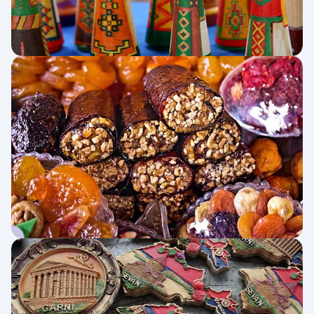
ձեռագործ աշխատանքներ)؛ هنر دست
مردم ارمنستان
قالیچه (գորգ)؛ نقش و نگارهای زیبا باکیفیت
عالی
لباس سنتی (ավանդական զգեստ)؛ از
سوغات معروف کشور ارمنستان
انار نمادین (Նուռ)؛ هر چیزی که شبیه به انار
باشد
قهوه (սուրճ)؛ محبوب‌ترین سوغات خوراکی
ارمنستان
شکلات (շոկոլադ)؛ طعمی خوشمزه و
فراموش‌نشدنی
مربای گردو (Ընկույզի ջեմ)؛ از خوشمزه‌ترین
سوغات ارمنستان