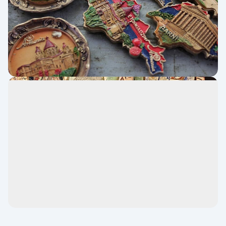
نان گاتا (Գաթայի հաց)؛ طعمی شیرین و نمادی
از مهمان‌نوازی
شیرینی سوجوک (Սոջուկ քաղցրավենիք)؛
ترکیبی از گردو و شکر
میوه‌های خشک (Չորացրած մրգեր)؛ سوغات
ارمنستان خوراکی
لواشک (լավաշք)؛ پرطرف‌دارترین خوراکی
ارمنستان
بیسکویت شببات (Շաբաթ
թխվածքաբլիթներ)؛ طعمی لطیف و خاص
شیرینی نازوک (Նուրբ քաղցրավենիք)؛
لایه‌لایه و لطیف
چای نعنا (Անանուխի թեյ)؛ سوغات ارمنستان