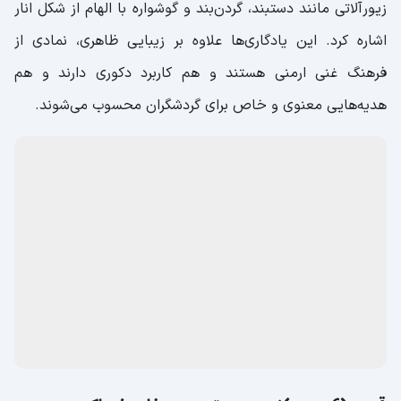
انار نمادین (Նուռ)؛ هر چیزی که شبیه به انار باشد
انار در فرهنگ و هنر ارمنستان جایگاه ویژه‌ای دارد و
به‌عنوان
نماد زندگی، باروری و خوشبختی
شناخته می‌شود. این نماد که
ریشه در باورهای سنتی و تاریخچه طولانی این کشور دارد، در
بسیاری از سوغات مخصوص ارمنستان دیده می‌شود. از جمله
سوغات ارمنستان می‌توان به مگنت‌ها و پیکسل‌های رنگارنگ با
طرح انار، کوسن‌ها و پوشاک بافته شده با طرح انار، و همچنین
زیورآلاتی مانند دستبند، گردن‌بند و گوشواره با الهام از شکل انار
اشاره کرد. این یادگاری‌ها علاوه بر زیبایی ظاهری، نمادی از
فرهنگ غنی ارمنی هستند و هم کاربرد دکوری دارند و هم
هدیه‌هایی معنوی و خاص برای گردشگران محسوب می‌شوند.