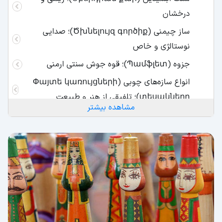
درخشان
ساز چیمنی (Ծխնելույզ գործիք)؛ صدایی
نوستالژی و خاص
جزوه (Պամֆլետ)؛ قوه جوش سنتی ارمنی
انواع سازه‌های چوبی (Փայտե կառույցների
տեսակները)؛ تلفیقی از هنر و طبیعت
مشاهده بیشتر
عروسک (տիկնիկ)؛ نمادهایی از مردان و زنان
ارمنی
پیکسل یا مگنت (Պիքսել կամ մագնիս)؛
سوغاتی باسلیقه خودتان!
مدال تیگران کبیر (Տիգրան Մեծ շքանշան)؛
نماد قدرت و تاریخ پربار ارمنستان
صنایع‌دستی سفالی (Կավագործության