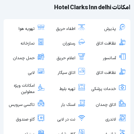
امکانات Hotel Clarks Inn delhi
پذیرش
اطفاء حریق
تهویه هوا
نظافت اتاق
رستوران
نمازخانه
آسانسور
اعلام حریق
حمل چمدان
نظافت اتاق
اتاق سیگار
لابی
امکانات ویژه
خدمات پزشکی
تهیه بلیط
معلولین
اتاق چمدان
اسنک بار
تاکسی سرویس
لاندری
نت در لابی
گاو صندوق