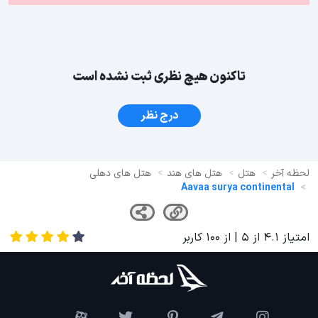
تاکنون هیچ نظری ثبت نشده است
درج نظر
لحظه آخر
هتل
هتل های هند
هتل های دهلی
Aavaa surya continental
امتیاز
4.1
از
5
| از
100
کاربر