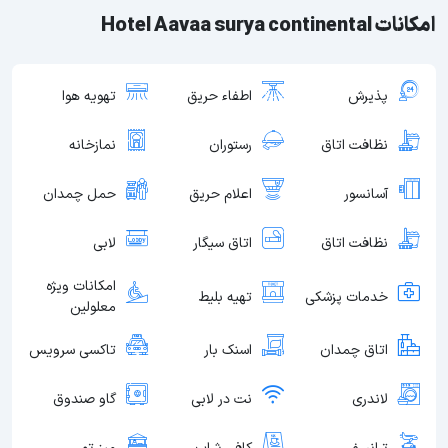
امکانات Hotel Aavaa surya continental
پذیرش
اطفاء حریق
تهویه هوا
نظافت اتاق
رستوران
نمازخانه
آسانسور
اعلام حریق
حمل چمدان
نظافت اتاق
اتاق سیگار
لابی
امکانات ویژه
خدمات پزشکی
تهیه بلیط
معلولین
اتاق چمدان
اسنک بار
تاکسی سرویس
لاندری
نت در لابی
گاو صندوق