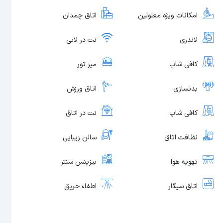
امکانات ویژه معلولین
اتاق چمدان
لاندری
نت در لابی
کافی شاپ
میز تور
بدنسازی
اتاق ورزش
کافی شاپ
نت در اتاق
نظافت اتاق
سالن زیبایی
تهویه هوا
بیزینس سنتر
اتاق سیگار
اطفاء حریق