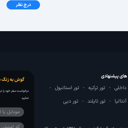
درج نظر
 های پیشنهادی
گوش به زنگ س
 داخلی
تور ترکیه
تور استانبول
-
-
-
درخواست سفر خود را در 
نمایید
آنتالیا
تور تایلند
تور دبی
-
-