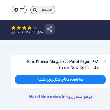
جستجو
امتیاز
4.4
از
5
| از
100
کاربر
9/8, Balraj Khanna Marg, East Patel Nagar,
110008 New Delhi, India
مشاهده مکان هتل روی نقشه
درخواست رزرو Hotel Metro view inn